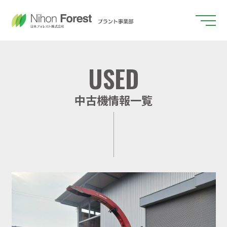
機械販売
チッパー・木材破砕機
プラント設計
中古機情報一覧
選別機
マテリアルハンドリング
コンサルティング
トラックスケール
ウォーキングフロア供給機
オガ粉製造機
サポート
導入事例
中古機情報