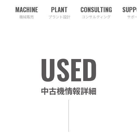
機械販売
プラント設計
コンサルティング
サポ
パー・木材破砕機
マテリアルハンドリング
選別機
トラックスケール
ウォーキングフロア供給機
オガ
中古機情報詳細