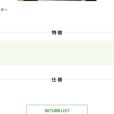
スター
特 徴
仕 様
RETURN LIST